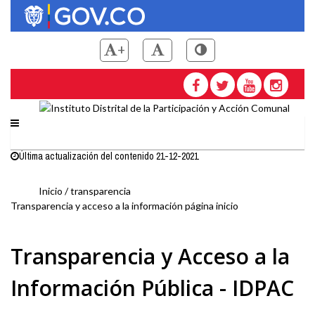
Pasar
al
contenido
+
principal
Saltar a contenido principal
Instituto Distrital de la
Última actualización del contenido 21-12-2021
Inicio
transparencia
Transparencia y acceso a la información página inicio
Sobrescribir
Transparencia y Acceso a la
enlaces
Información Pública - IDPAC
de