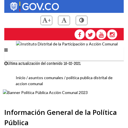
Pasar
al
contenido
+
principal
Saltar a contenido principal
Instituto Distrital de la
Última actualización del contenido 16-02-2021
Inicio
asuntos comunales
politica publica distrital de
accion comunal
Sobrescribir
enlaces
Información General de la Política
de
Pública