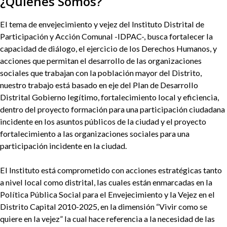
Sobrescribir
¿Quiénes Somos?
enlaces
El tema de envejecimiento y vejez del
Instituto Distrital de
Participación y Acción Comunal -IDPAC-
, busca fortalecer la
de
capacidad de diálogo, el ejercicio de los Derechos Humanos, y
acciones que permitan el desarrollo de las organizaciones
ayuda
sociales que trabajan con la población mayor del Distrito,
n
uestro trabajo está basado en eje del Plan de Desarrollo
a
Distrital Gobierno legítimo, fortalecimiento local y eficiencia,
dentro del proyecto formación para una participación ciudadana
la
incidente en los asuntos públicos de la ciudad y el proyecto
navegación
fortalecimiento a las organizaciones sociales para una
participación incidente en la ciudad.
El Instituto está comprometido con acciones estratégicas tanto
a nivel local como distrital, las cuales están enmarcadas en la
Política Pública Social para el Envejecimiento y la Vejez en el
Distrito Capital 2010-2025, en la dimensión “Vivir como se
quiere en la vejez” la cual hace referencia a la necesidad de las