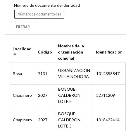
Número de documento de identidad
Nombre de la
Localidad
N
Código
organización
Identificación
Ordenar
s
comunal
descendente
URBANIZACION
Bosa
7131
1012358847
R
VILLA NOHORA
BOSQUE
Chapinero
2027
CALDERON
52711209
LOTE 5
BOSQUE
Chapinero
2027
CALDERON
1018422414
LOTE 5