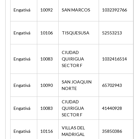
Engativá
10092
SAN MARCOS
1032392766
Engativá
10106
TISQUESUSA
52553213
CIUDAD
Engativá
10083
QUIRIGUA
1032416514
SECTOR F
SAN JOAQUIN
Engativá
10090
65702943
PI
NORTE
CIUDAD
Engativá
10083
QUIRIGUA
41440928
R
SECTOR F
VILLAS DEL
Engativá
10116
35850386
MADRIGAL