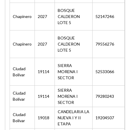
BOSQUE
Chapinero
2027
CALDERON
52147246
LOTE 5
BOSQUE
Chapinero
2027
CALDERON
79556276
LOTE 5
SIERRA
Ciudad
19114
MORENA I
52533066
Bolívar
SECTOR
SIERRA
Ciudad
J
19114
MORENA I
79280243
Bolívar
SECTOR
CANDELARIA LA
Ciudad
19018
NUEVA I Y II
19204507
RE
Bolívar
ETAPA