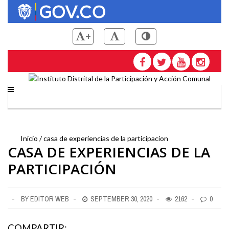
Pasar
al
contenido
+
principal
Saltar a contenido principal
Instituto Distrital de la
Inicio
casa de experiencias de la participacion
CASA DE EXPERIENCIAS DE LA
Sobrescribir
PARTICIPACIÓN
enlaces
BY EDITOR WEB
SEPTEMBER 30, 2020
2162
0
de
COMPARTIR: