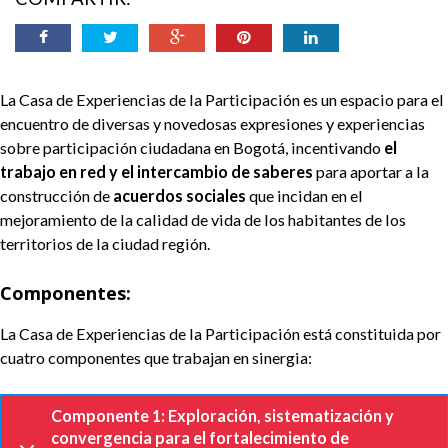
ayuda
a
la
La Casa de Experiencias de la Participación
es
un espacio
para el
encuentro de diversas y novedosas expresiones y experiencias
navegación
sobre participación ciudadana en Bogotá, incentivando
el
trabajo en red y el
intercambio de saberes
para aportar
a la
construcción de
acuerdos sociales
que incidan en el
mejoramiento de la calidad de vida de los habitantes de
los
territorios de la ciudad región.
Componentes:
La Casa de Experiencias de la Participación está constituida por
cuatro componentes que trabajan en sinergia:
Componente 1: Exploración, sistematización y
convergencia para el fortalecimiento de