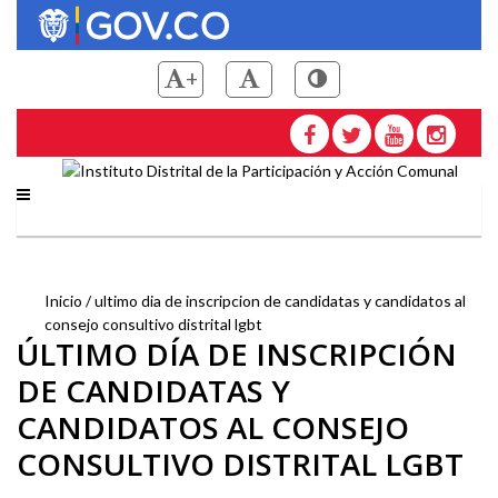
Pasar
al
contenido
+
principal
Saltar a contenido principal
Instituto Distrital de la
Inicio
ultimo dia de inscripcion de candidatas y candidatos al
consejo consultivo distrital lgbt
ÚLTIMO DÍA DE INSCRIPCIÓN
Sobrescribir
DE CANDIDATAS Y
enlaces
CANDIDATOS AL CONSEJO
de
CONSULTIVO DISTRITAL LGBT