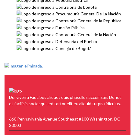
Dui viverra Faucibus aliquet quis phasellus accumsan. Donec
et facilisis sociosqu sed tortor elit eu aliquid turpis ridiculus.
660 Pennsylvania Avenue Southeast #100 Washington, DC
20003