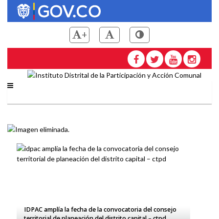
Pasar
al
contenido
+
principal
Saltar a contenido principal
Instituto Distrital de la
10 organizaciones juveniles presentaron iniciativas
IDPAC abre la convocatoria para elección de la mesa
IDPAC amplía la fecha de la convocatoria del consejo
Último día de inscripción de candidatas y candidatos al
que previenen riñas y porte de armas corto punzantes
IDPAC ocupó el primer puesto en el índice institucional
distrital de comunicación comunitaria
territorial de planeación del distrito capital – ctpd
consejo consultivo distrital LGBT
en Bosa, Ciudad Bolívar, Kennedy y Suba
de participación ciudadana de la veeduría distrital 2023