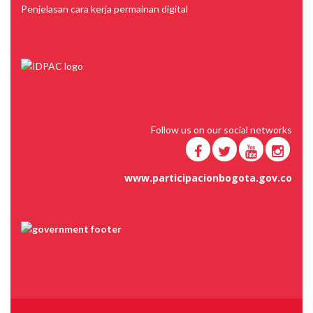
Penjelasan cara kerja permainan digital
Follow us on our social networks
www.participacionbogota.gov.co