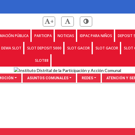
+
RMACIÓN PÚBLICA
PARTICIPA
NOTICIAS
IDPAC PARA NIÑOS
DEPOSIT 
DEWA SLOT
SLOT DEPOSIT 5000
SLOT GACOR
SLOT GACOR
SLOT
SLOT88
MOCIÓN
ASUNTOS COMUNALES
REDES
ATENCIÓN Y SE
l de la Participación y Acc