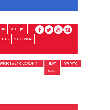
5000
SLOT QRIS
 GACOR
SLOT ONLINE
Buscar
RVICIOS A LA CIUDADANÍA
SLOT
VWTOTO
QRIS
ión Comunal