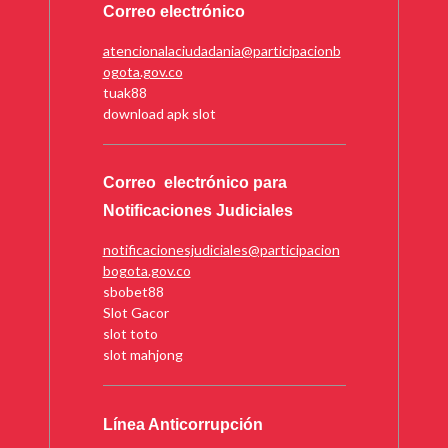
Correo electrónico
atencionalaciudadania@participacionb
ogota.gov.co
tuak88
download apk slot
Correo electrónico para
Notificaciones Judiciales
notificacionesjudiciales@participacion
bogota.gov.co
sbobet88
Slot Gacor
slot toto
slot mahjong
Línea Anticorrupción