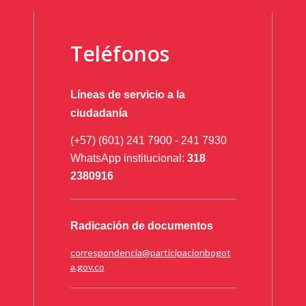
Teléfonos
Líneas de servicio a la
ciudadanía
(+57) (601) 241 7900 - 241 7930
WhatsApp institucional:
318
2380916
Radicación de documentos
correspondencia@participacionbogot
a.gov.co