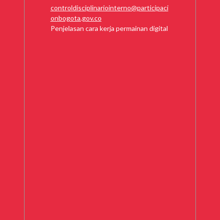
controldisciplinariointerno@participaci
onbogota.gov.co
Penjelasan cara kerja permainan digital