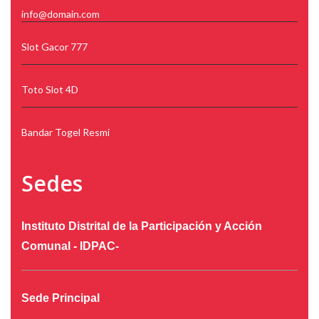
info@domain.com
Slot Gacor 777
Toto Slot 4D
Bandar Togel Resmi
Sedes
Instituto Distrital de la Participación y Acción
Comunal - IDPAC-
Sede Principal