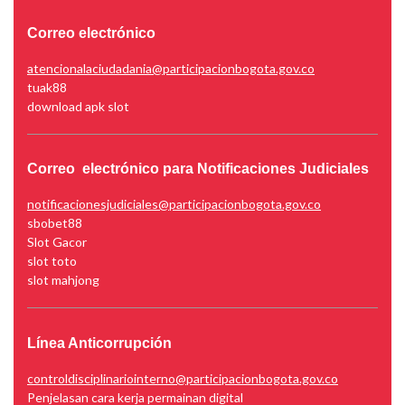
Correo electrónico
atencionalaciudadania@participacionbogota.gov.co
tuak88
download apk slot
Correo electrónico para Notificaciones Judiciales
notificacionesjudiciales@participacionbogota.gov.co
sbobet88
Slot Gacor
slot toto
slot mahjong
Línea Anticorrupción
controldisciplinariointerno@participacionbogota.gov.co
Penjelasan cara kerja permainan digital