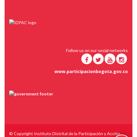
Follow us on our social networks
www.participacionbogota.gov.co
© Copyright Instituto Distrital de la Participación y Acción