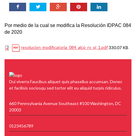
ayuda
a
Por medio de la cual se modifica la Resolución IDPAC 084
la
de 2020
navegación
resolucion_modificatoria_084_alcp_rv_oj_1.pdf
330.07 KB
Dui viverra Faucibus aliquet quis phasellus accumsan. Donec
et facilisis sociosqu sed tortor elit eu aliquid turpis ridiculus.
660 Pennsylvania Avenue Southeast #100 Washington, DC
20003
0123456789