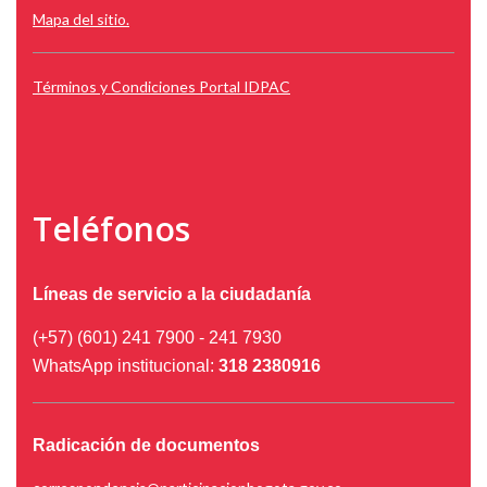
Mapa del sitio.
Términos y Condiciones Portal IDPAC
Teléfonos
Líneas de servicio a la ciudadanía
(+57) (601) 241 7900 - 241 7930
WhatsApp institucional:
318 2380916
Radicación de documentos