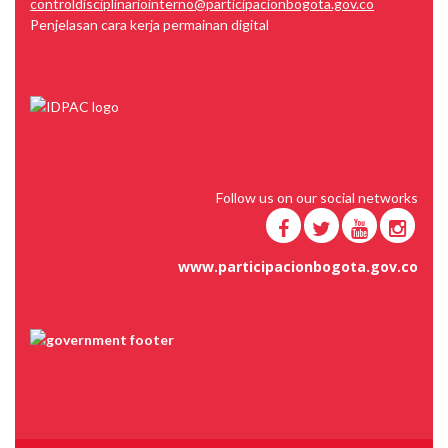
controldisciplinariointerno@participacionbogota.gov.co
Penjelasan cara kerja permainan digital
Follow us on our social networks
www.participacionbogota.gov.co