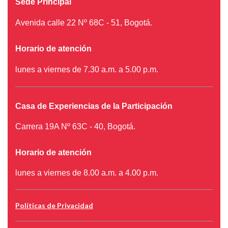
Sede Principal
Avenida calle 22 Nº 68C - 51, Bogotá.
Horario de atención
lunes a viernes de 7.30 a.m. a 5.00 p.m.
Casa de Experiencias de la Participación
Carrera 19A Nº 63C - 40, Bogotá.
Horario de atención
lunes a viernes de 8.00 a.m. a 4.00 p.m.
Políticas de Privacidad