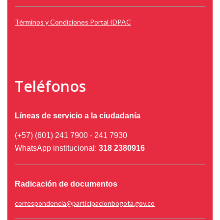
Términos y Condiciones Portal IDPAC
Teléfonos
Líneas de servicio a la ciudadanía
(+57) (601) 241 7900 - 241 7930
WhatsApp institucional:
318 2380916
Radicación de documentos
correspondencia@participacionbogota.gov.co