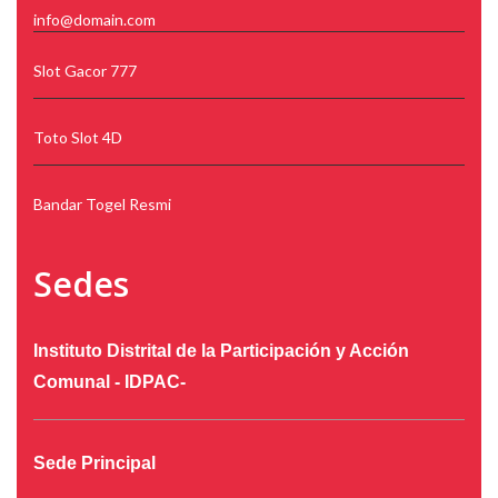
info@domain.com
Slot Gacor 777
Toto Slot 4D
Bandar Togel Resmi
Sedes
Instituto Distrital de la Participación y Acción
Comunal - IDPAC-
Sede Principal