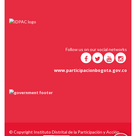
Follow us on our social networks
www.participacionbogota.gov.co
© Copyright Instituto Distrital de la Participación y Acción