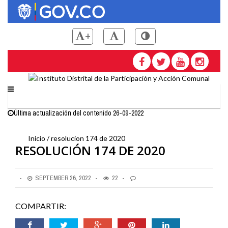
Pasar
al
contenido
+
principal
Saltar a contenido principal
Instituto Distrital de la
Última actualización del contenido 26-09-2022
Inicio
resolucion 174 de 2020
RESOLUCIÓN 174 DE 2020
Sobrescribir
SEPTEMBER 26, 2022
22
enlaces
de
COMPARTIR: