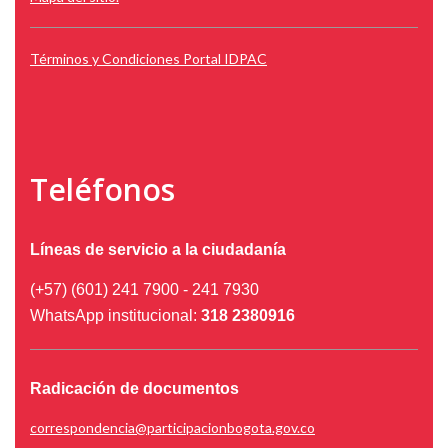
Términos y Condiciones Portal IDPAC
Teléfonos
Líneas de servicio a la ciudadanía
(+57) (601) 241 7900 - 241 7930
WhatsApp institucional:
318 2380916
Radicación de documentos
correspondencia@participacionbogota.gov.co