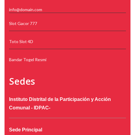
info@domain.com
Slot Gacor 777
Toto Slot 4D
Bandar Togel Resmi
Sedes
Instituto Distrital de la Participación y Acción
Comunal - IDPAC-
Sede Principal